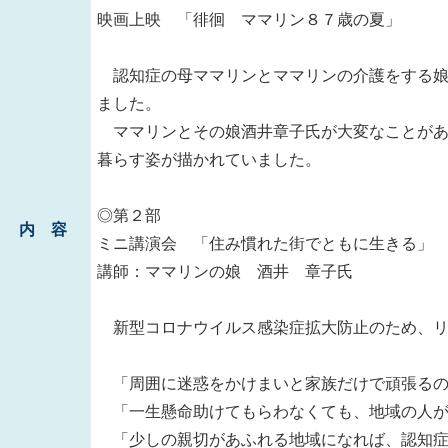
映画上映 「徘徊 ママリン８７歳の夏」
認知症の母ママリンとママリンの介護をする娘
ました。
ママリンとその娘酒井章子氏が大変なことがあ
暮らす姿が描かれていました。
◎第２部
内 容
ミニ講演会 「住み慣れた街でともに生きる」
講師：ママリンの娘 酒井 章子氏
新型コロナウイルス感染症拡大防止のため、リ
「周囲に迷惑をかけまいと家族だけで頑張るの
「一生懸命助けてもらわなくても、地域の人が
「少しの親切があふれる地域になれば、認知症